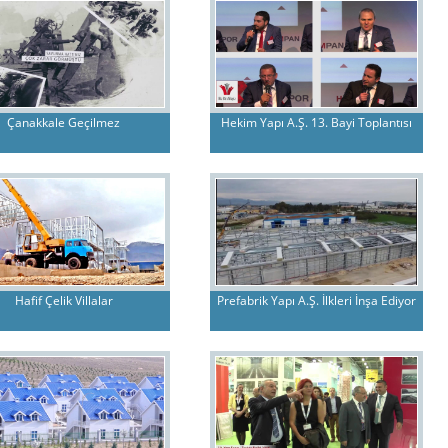
Çanakkale Geçilmez
Hekim Yapı A.Ş. 13. Bayi Toplantısı
Hafif Çelik Villalar
Prefabrik Yapı A.Ş. İlkleri İnşa Ediyor