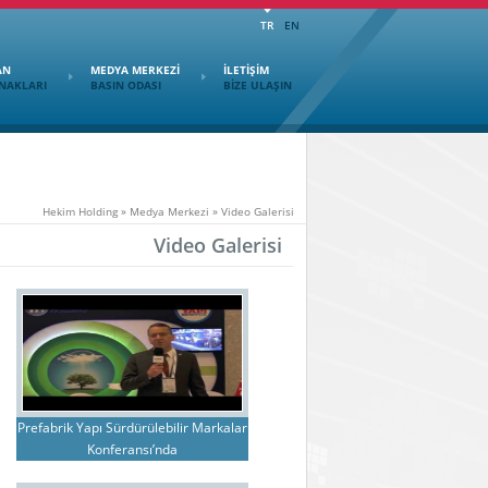
TR
EN
AN
MEDYA MERKEZİ
İLETİŞİM
NAKLARI
BASIN ODASI
BİZE ULAŞIN
Hekim Holding
»
Medya Merkezi
»
Video Galerisi
Video Galerisi
Prefabrik Yapı Sürdürülebilir Markalar
Konferansı’nda