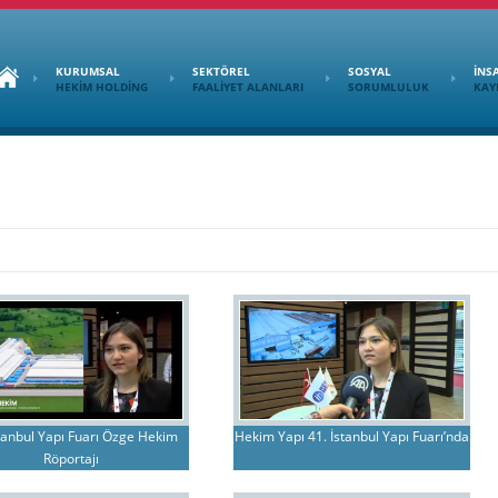
KURUMSAL
SEKTÖREL
SOSYAL
İNS
HEKİM HOLDİNG
FAALİYET ALANLARI
SORUMLULUK
KAY
stanbul Yapı Fuarı Özge Hekim
Hekim Yapı 41. İstanbul Yapı Fuarı’nda
Röportajı