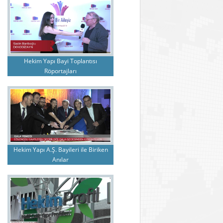
Hekim Yapı Bayi Toplantısı
Röportajları
Hekim Yapı A.Ş. Bayileri ile Biriken
Anılar