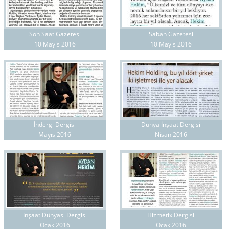
Son Saat Gazetesi
Sabah Gazetesi
10 Mayıs 2016
10 Mayıs 2016
İndergi Dergisi
Dünya İnşaat Dergisi
Mayıs 2016
Nisan 2016
İnşaat Dünyası Dergisi
Hizmetix Dergisi
Ocak 2016
Ocak 2016