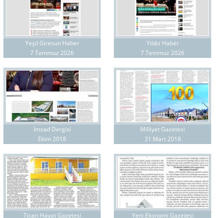
Yeşil Giresun Haber
Yıldız Haber
7 Temmuz 2026
7 Temmuz 2026
İmsad Dergisi
Milliyet Gazetesi
Ekim 2018
31 Mart 2018
Ticari Hayat Gazetesi
Yeni Ekonomi Gazetesi