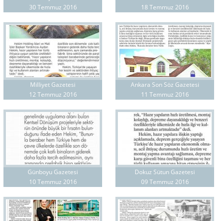
30 Temmuz 2016
18 Temmuz 2016
Milliyet Gazetesi
Ankara Son Söz Gazetesi
12 Temmuz 2016
11 Temmuz 2016
Günboyu Gazetesi
Dokuz Sütun Gazetesi
10 Temmuz 2016
09 Temmuz 2016