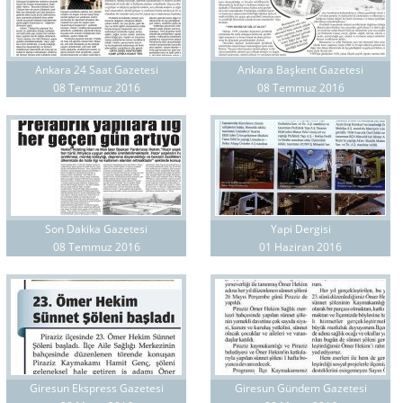
Ankara 24 Saat Gazetesi
Ankara Başkent Gazetesi
08 Temmuz 2016
08 Temmuz 2016
Son Dakika Gazetesi
Yapi Dergisi
08 Temmuz 2016
01 Haziran 2016
Giresun Ekspress Gazetesi
Giresun Gündem Gazetesi