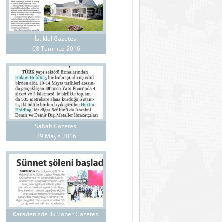
İstiklal Gazetesi
08 Temmuz 2016
Sabah Gazetesi
29 Mayıs 2016
Karadenizde İlk Haber Gazetesi