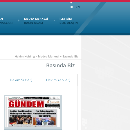
TR
EN
AN
MEDYA MERKEZİ
İLETİŞİM
NAKLARI
BASIN ODASI
BİZE ULAŞIN
Hekim Holding
»
Medya Merkezi
»
Basında Biz
Basında Biz
Hekim Süt A.Ş.
Hekim Yapı A.Ş.