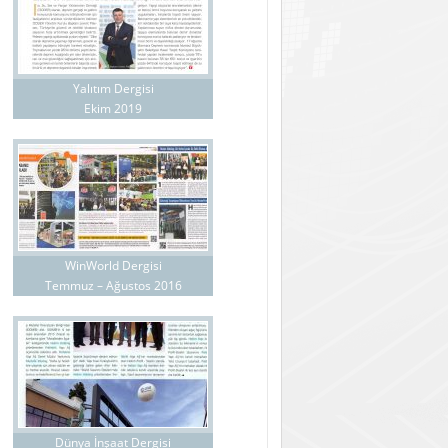
Yalıtım Dergisi
Ekim 2019
WinWorld Dergisi
Temmuz – Ağustos 2016
Dünya İnşaat Dergisi