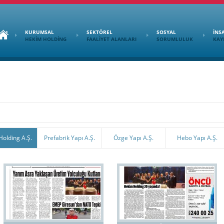
KURUMSAL
SEKTÖREL
SOSYAL
İNS
HEKİM HOLDİNG
FAALİYET ALANLARI
SORUMLULUK
KAY
olding A.Ş.
Prefabrik Yapı A.Ş.
Özge Yapı A.Ş.
Hebo Yapı A.Ş.