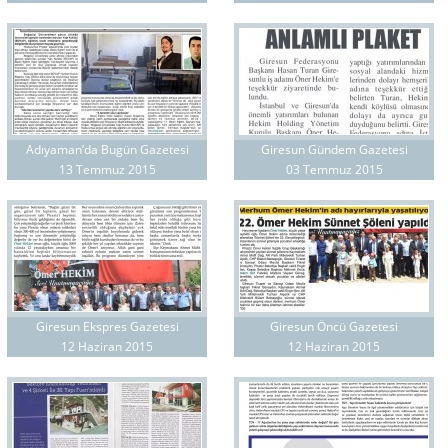
Adıyaman’da Bugün Gazetesi
Giresun Gündem Gazetesi
13 Temmuz 2015
03 Temmuz 2015
Giresun Ekspres Gazetesi
Giresun Öncü Gazetesi
12 Haziran 2015
12 Haziran 2015