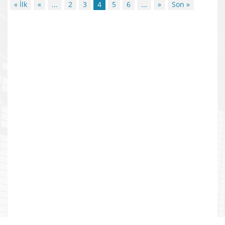
« İlk
«
...
2
3
4
5
6
...
»
Son »