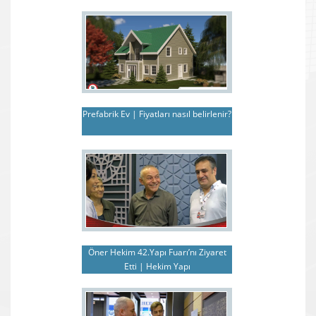
Prefabrik Ev | Fiyatları nasıl belirlenir?
Öner Hekim 42.Yapı Fuarı’nı Ziyaret
Etti | Hekim Yapı