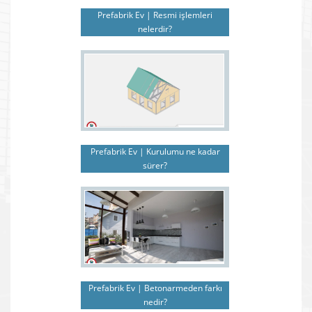
Prefabrik Ev | Resmi işlemleri
nelerdir?
Prefabrik Ev | Kurulumu ne kadar
sürer?
Prefabrik Ev | Betonarmeden farkı
nedir?