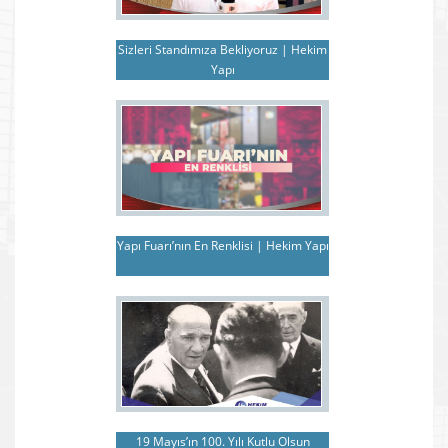
Sizleri Standımıza Bekliyoruz | Hekim
Yapı
Yapı Fuarı’nın En Renklisi | Hekim Yapı
19 Mayıs’ın 100. Yılı Kutlu Olsun