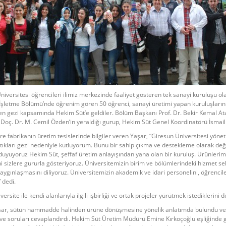
niversitesi öğrencileri ilimiz merkezinde faaliyet gösteren tek sanayi kuruluşu o
 İşletme Bölümü’nde öğrenim gören 50 öğrenci, sanayi üretimi yapan kuruluşların 
n gezi kapsamında Hekim Süt’e geldiler. Bölüm Başkanı Prof. Dr. Bekir Kemal At
 Doç. Dr. M. Cemil Özden’in yeraldığı gurup, Hekim Süt Genel Koordinatörü İsmail 
e fabrikanın üretim tesislerinde bilgiler veren Yaşar, “Giresun Üniversitesi yönetic
tıkları gezi nedeniyle kutluyorum. Bunu bir sahip çıkma ve destekleme olarak değ
duyuyoruz Hekim Süt, şeffaf üretim anlayışından yana olan bir kuruluş. Ürünlerimi
ini sizlere gururla gösteriyoruz. Üniversitemizin birim ve bölümlerindeki hizmet se
aygınlaşmasını diliyoruz. Üniversitemizin akademik ve idari personelini, öğrencil
 dedi.
versite ile kendi alanlarıyla ilgili işbirliği ve ortak projeler yürütmek istediklerini 
şar, sütün hammadde halinden ürüne dönüşmesine yönelik anlatımda bulundu ve f
 ve soruları cevaplandırdı. Hekim Süt Üretim Müdürü Emine Kırkoçoğlu eşliğinde g