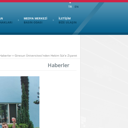
TR
EN
AN
MEDYA MERKEZİ
İLETİŞİM
NAKLARI
BASIN ODASI
BİZE ULAŞIN
Haberler
»
Giresun Üniversitesi’nden Hekim Süt’e Ziyaret
Haberler