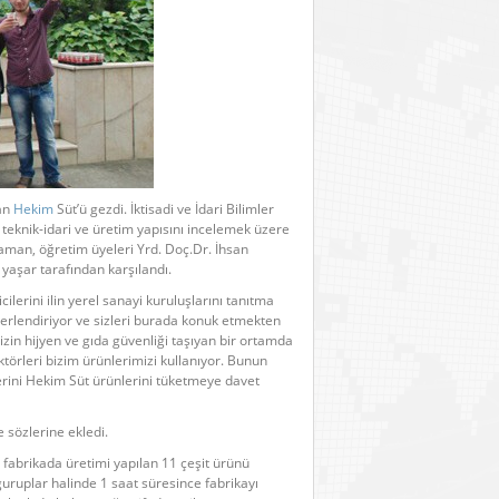
lan
Hekim
Süt’ü gezdi. İktisadi ve İdari Bilimler
teknik-idari ve üretim yapısını incelemek üzere
aman, öğretim üyeleri Yrd. Doç.Dr. İhsan
yaşar tarafından karşılandı.
ilerini ilin yerel sanayi kuruluşlarını tanıtma
erlendiriyor ve sizleri burada konuk etmekten
zin hijyen ve gıda güvenliği taşıyan bir ortamda
ktörleri bizim ürünlerimizi kullanıyor. Bunun
erini Hekim Süt ürünlerini tüketmeye davet
de sözlerine ekledi.
abrikada üretimi yapılan 11 çeşit ürünü
uruplar halinde 1 saat süresince fabrikayı