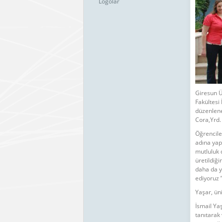
Logolar
Giresun Ü
Fakültesi
düzenlene
Cora,Yrd.
Öğrenciler
adına yap
mutluluk 
üretildiğ
daha da y
ediyoruz ”
Yaşar, üni
İsmail Ya
tanıtarak