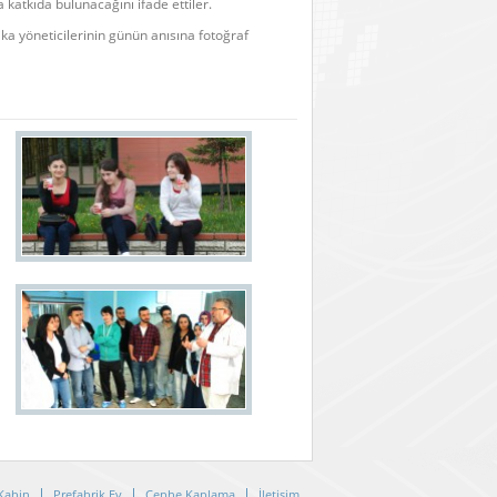
katkıda bulunacağını ifade ettiler.
ika yöneticilerinin günün anısına fotoğraf
Kabin
Prefabrik Ev
Cephe Kaplama
İletişim