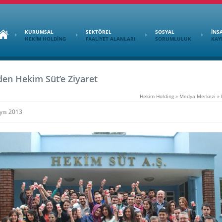
KURUMSAL
SEKTÖREL
SOSYAL
İNS
HEKİM HOLDİNG
FAALİYET ALANLARI
SORUMLULUK
KAY
den Hekim Süt’e Ziyaret
Hekim Holding
»
Medya Merkezi
»
yıs 2013