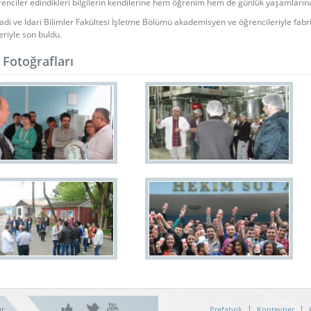
enciler edindikleri bilgilerin kendilerine hem öğrenim hem de günlük yaşamlarına 
isadi ve İdari Bilimler Fakültesi İşletme Bölümü akademisyen ve öğrencileriyle fabr
eriyle son buldu.
Fotoğrafları
r.
Prefabrik
Konteyner