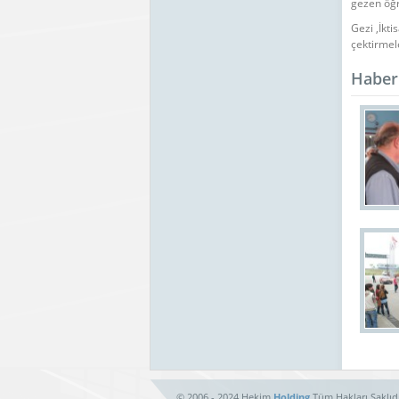
gezen öğr
Gezi ,İkt
çektirmel
Haber 
© 2006 - 2024 Hekim
Holding
Tüm Hakları Saklıdı